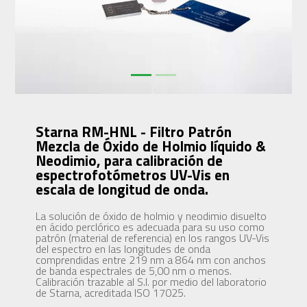
Starna RM-HNL - Filtro Patrón
Mezcla de Óxido de Holmio líquido &
Neodimio, para calibración de
espectrofotómetros UV-Vis en
escala de longitud de onda.
La solución de óxido de holmio y neodimio disuelto
en ácido perclórico es adecuada para su uso como
patrón (material de referencia) en los rangos UV-Vis
del espectro en las longitudes de onda
comprendidas entre 219 nm a 864 nm con anchos
de banda espectrales de 5,00 nm o menos.
Calibración trazable al S.I. por medio del laboratorio
de Starna, acreditada ISO 17025.