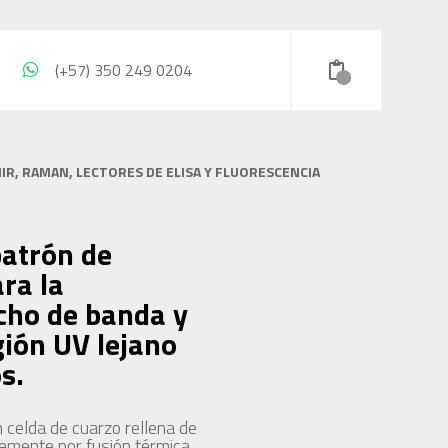
(+57) 350 249 0204
IR, RAMAN, LECTORES DE ELISA Y FLUORESCENCIA
patrón de
ra la
cho de banda y
gión UV lejano
s.
n celda de cuarzo rellena de
mente por fusión térmica,