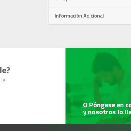
Información Adicional
le?
 le
O Póngase en c
y nosotros lo l