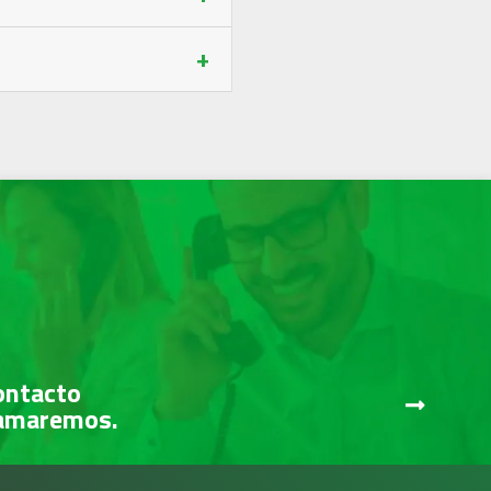
+
ontacto
lamaremos.