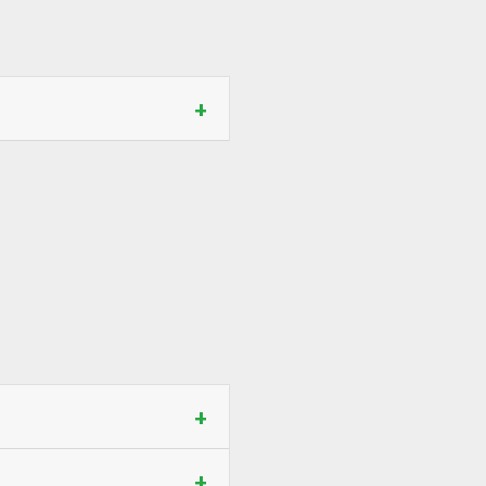
+
+
+