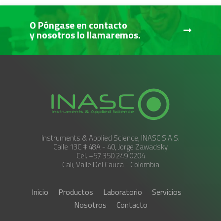
O Póngase en contacto
y nosotros lo llamaremos.
Instruments & Applied Science, INASC S.A.S.
Calle 13C # 48A - 40, Jorge Zawadsky
Cel. +57 350 249 0204
Cali, Valle Del Cauca - Colombia
Inicio
Productos
Laboratorio
Servicios
Nosotros
Contacto