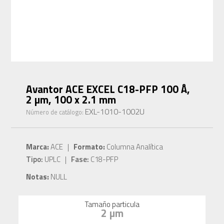
Avantor ACE EXCEL C18-PFP 100 Å,
2 µm, 100 x 2.1 mm
EXL-1010-1002U
Número de catálogo:
Marca:
ACE |
Formato:
Columna Analítica
Tipo:
UPLC |
Fase:
C18-PFP
Notas:
NULL
Tamaño particula
2 µm