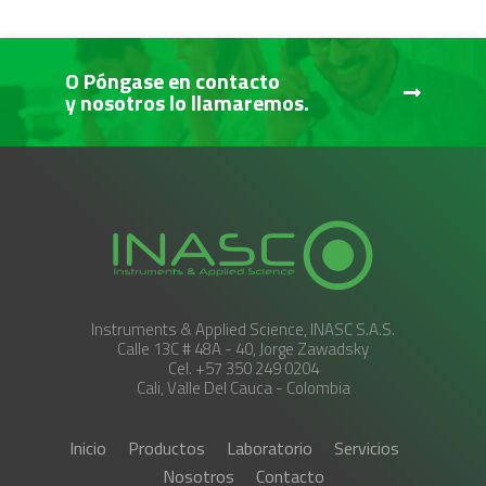
O Póngase en contacto
y nosotros lo llamaremos.
Instruments & Applied Science, INASC S.A.S.
Calle 13C # 48A - 40, Jorge Zawadsky
Cel. +57 350 249 0204
Cali, Valle Del Cauca - Colombia
Inicio
Productos
Laboratorio
Servicios
Nosotros
Contacto